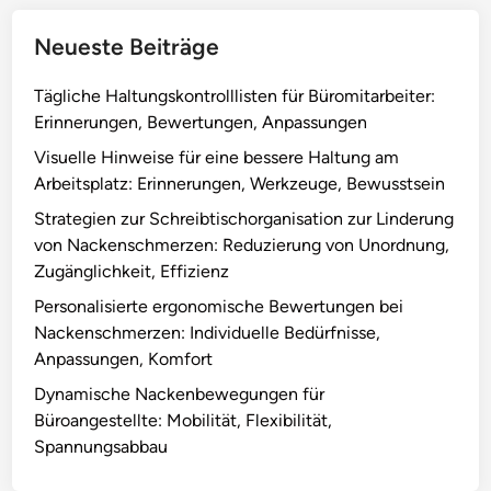
e
x
e
,
i
b
Neueste Beiträge
A
b
e
u
i
i
Tägliche Haltungskontrolllisten für Büromitarbeiter:
s
l
N
Erinnerungen, Bewertungen, Anpassungen
r
i
a
Visuelle Hinweise für eine bessere Haltung am
i
t
c
Arbeitsplatz: Erinnerungen, Werkzeuge, Bewusstsein
c
ä
k
h
Strategien zur Schreibtischorganisation zur Linderung
t
e
t
von Nackenschmerzen: Reduzierung von Unordnung,
,
n
u
Zugänglichkeit, Effizienz
P
s
n
r
c
Personalisierte ergonomische Bewertungen bei
g
o
h
Nackenschmerzen: Individuelle Bedürfnisse,
,
d
m
Anpassungen, Komfort
B
u
e
Dynamische Nackenbewegungen für
e
k
r
Büroangestellte: Mobilität, Flexibilität,
w
t
z
Spannungsabbau
e
i
e
g
v
n