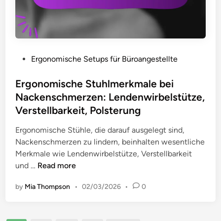
,
i
t
S
n
i
p
d
s
a
e
c
n
r
h
P
Ergonomische Setups für Büroangestellte
n
u
e
o
u
n
n
s
Ergonomische Stuhlmerkmale bei
n
g
b
t
Nackenschmerzen: Lendenwirbelstütze,
g
v
e
e
Verstellbarkeit, Polsterung
s
o
i
d
r
n
N
i
Ergonomische Stühle, die darauf ausgelegt sind,
e
N
a
n
Nackenschmerzen zu lindern, beinhalten wesentliche
d
a
c
Merkmale wie Lendenwirbelstütze, Verstellbarkeit
u
c
k
E
und …
Read more
k
k
e
r
t
e
by
Mia Thompson
•
02/03/2026
•
0
n
g
i
n
s
o
o
s
c
n
n
c