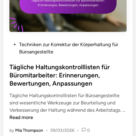
P
Techniken zur Korrektur der Körperhaltung für
o
Büroangestellte
s
t
Tägliche Haltungskontrolllisten für
e
Büromitarbeiter: Erinnerungen,
d
Bewertungen, Anpassungen
i
n
Tägliche Haltungskontrolllisten für Büroangestellte
sind wesentliche Werkzeuge zur Beurteilung und
Verbesserung der Haltung während des Arbeitstags. …
T
Read more
ä
by
Mia Thompson
•
09/03/2026
•
0
g