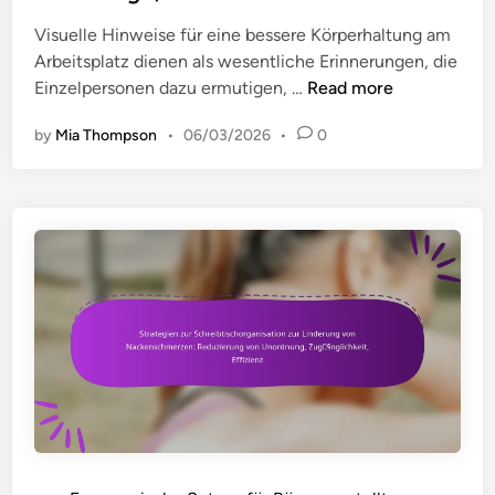
i
l
n
Visuelle Hinweise für eine bessere Körperhaltung am
l
Arbeitsplatz dienen als wesentliche Erinnerungen, die
l
V
Einzelpersonen dazu ermutigen, …
Read more
i
i
s
by
Mia Thompson
•
06/03/2026
•
0
s
t
u
e
e
n
l
f
l
ü
e
r
H
B
i
ü
n
r
w
o
e
m
i
i
s
t
e