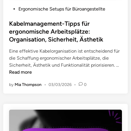
e
n
n
i
P
Ergonomische Setups für Büroangestellte
:
b
N
o
R
e
a
s
Kabelmanagement-Tipps für
e
w
c
t
ergonomische Arbeitsplätze:
d
e
k
e
Organisation, Sicherheit, Ästhetik
u
g
e
d
z
u
n
i
Eine effektive Kabelorganisation ist entscheidend für
i
n
s
n
die Schaffung ergonomischer Arbeitsplätze, die
e
g
c
K
Sicherheit, Ästhetik und Funktionalität priorisieren. …
r
e
h
a
Read more
u
n
m
b
n
f
by
Mia Thompson
•
03/03/2026
•
0
e
e
g
ü
r
l
v
r
z
m
o
B
e
a
n
ü
n
n
U
r
:
a
n
o
I
g
o