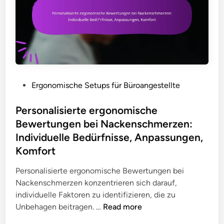
e
z
n
n
u
g
,
r
a
B
S
m
e
c
A
w
h
r
e
r
b
P
Ergonomische Setups für Büroangestellte
r
e
e
o
t
i
i
s
Personalisierte ergonomische
u
b
t
t
Bewertungen bei Nackenschmerzen:
n
t
s
e
Individuelle Bedürfnisse, Anpassungen,
g
i
p
d
e
Komfort
s
l
i
n
c
a
n
Personalisierte ergonomische Bewertungen bei
,
h
t
Nackenschmerzen konzentrieren sich darauf,
A
o
z
individuelle Faktoren zu identifizieren, die zu
n
r
:
P
Unbehagen beitragen. …
Read more
p
g
E
e
a
a