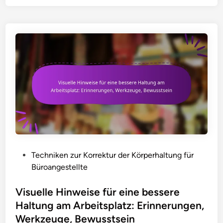
l
i
c
h
e
H
a
l
t
u
n
g
s
P
Techniken zur Korrektur der Körperhaltung für
k
o
Büroangestellte
o
s
n
t
Visuelle Hinweise für eine bessere
t
e
Haltung am Arbeitsplatz: Erinnerungen,
r
d
Werkzeuge, Bewusstsein
o