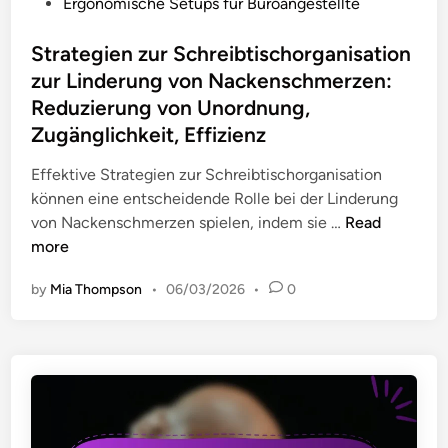
a
P
Ergonomische Setups für Büroangestellte
f
r
o
ü
b
s
Strategien zur Schreibtischorganisation
r
e
t
zur Linderung von Nackenschmerzen:
e
i
e
Reduzierung von Unordnung,
i
t
d
Zugänglichkeit, Effizienz
n
e
i
e
r
n
Effektive Strategien zur Schreibtischorganisation
b
:
können eine entscheidende Rolle bei der Linderung
e
E
S
von Nackenschmerzen spielen, indem sie …
Read
s
r
t
more
s
i
r
e
n
by
Mia Thompson
•
06/03/2026
•
0
a
r
n
t
e
e
e
H
r
g
a
u
i
l
n
e
t
g
n
u