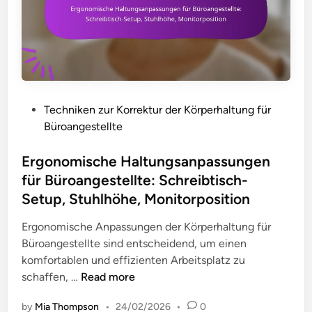
g
t
s
e
e
e
n
:
i
s
W
n
c
i
,
h
r
K
l
b
P
Techniken zur Korrektur der Körperhaltung für
o
e
e
o
Büroangestellte
n
c
l
s
s
h
s
t
Ergonomische Haltungsanpassungen
i
t
ä
e
für Büroangestellte: Schreibtisch-
s
e
u
d
t
Setup, Stuhlhöhe, Monitorposition
r
l
i
e
H
e
n
Ergonomische Anpassungen der Körperhaltung für
n
a
n
Büroangestellte sind entscheidend, um einen
z
l
a
komfortablen und effizienten Arbeitsplatz zu
,
t
u
E
schaffen, …
Read more
T
u
f
r
e
n
r
by
Mia Thompson
•
24/02/2026
•
0
g