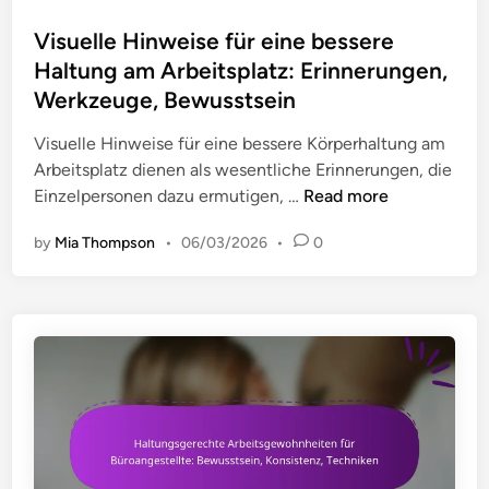
s
n
t
Visuelle Hinweise für eine bessere
t
e
Haltung am Arbeitsplatz: Erinnerungen,
r
d
Werkzeuge, Bewusstsein
o
i
l
n
Visuelle Hinweise für eine bessere Körperhaltung am
l
Arbeitsplatz dienen als wesentliche Erinnerungen, die
l
V
Einzelpersonen dazu ermutigen, …
Read more
i
i
s
by
Mia Thompson
•
06/03/2026
•
0
s
t
u
e
e
n
l
f
l
ü
e
r
H
B
i
ü
n
r
w