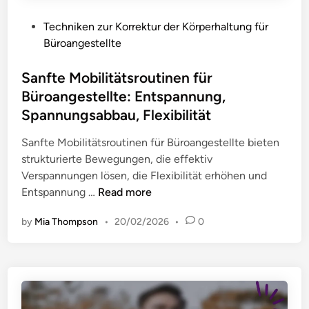
n
g
g
:
s
e
P
Techniken zur Korrektur der Körperhaltung für
B
-
s
o
Büroangestellte
e
K
t
s
w
o
e
t
Sanfte Mobilitätsroutinen für
u
r
l
e
Büroangestellte: Entspannung,
s
r
l
d
Spannungsabbau, Flexibilität
s
e
t
i
t
k
e
n
Sanfte Mobilitätsroutinen für Büroangestellte bieten
s
t
:
strukturierte Bewegungen, die effektiv
e
u
S
Verspannungen lösen, die Flexibilität erhöhen und
i
r
c
S
Entspannung …
Read more
n
-
h
a
,
R
by
Mia Thompson
•
20/02/2026
•
0
r
n
P
o
e
f
r
u
i
t
ä
t
b
e
v
i
t
M
e
n
i
o