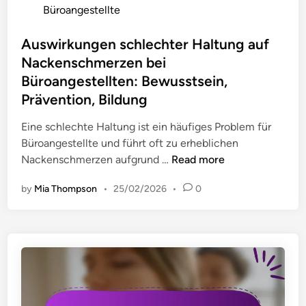
u
a
o
Büroangestellte
k
n
n
s
z
g
g
t
Auswirkungen schlechter Haltung auf
e
f
e
e
Nackenschmerzen bei
u
ü
s
d
g
Büroangestellten: Bewusstsein,
r
t
i
e
Prävention, Bildung
B
e
n
,
ü
l
Eine schlechte Haltung ist ein häufiges Problem für
B
r
l
Büroangestellte und führt oft zu erheblichen
e
o
t
A
Nackenschmerzen aufgrund …
Read more
w
a
e
u
u
n
:
by
Mia Thompson
•
25/02/2026
•
0
s
s
g
B
w
s
e
e
i
t
s
w
r
s
t
u
k
e
e
s
u
i
l
s
n
n
l
t