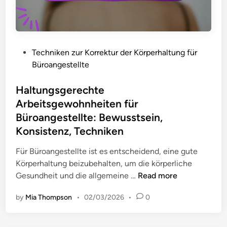
o
e
m
i
i
s
t
e
a
P
Techniken zur Korrektur der Körperhaltung für
f
r
o
Büroangestellte
ü
b
s
r
e
t
Haltungsgerechte
e
i
e
Arbeitsgewohnheiten für
i
t
d
Büroangestellte: Bewusstsein,
n
e
i
Konsistenz, Techniken
e
r
n
b
:
Für Büroangestellte ist es entscheidend, eine gute
e
E
Körperhaltung beizubehalten, um die körperliche
s
r
H
Gesundheit und die allgemeine …
Read more
s
i
a
e
n
by
Mia Thompson
•
02/03/2026
•
0
l
r
n
t
e
e
u