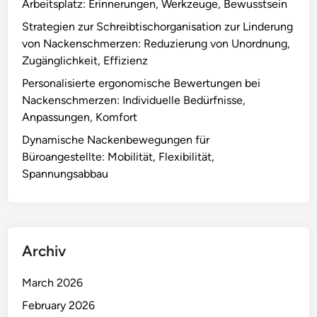
Arbeitsplatz: Erinnerungen, Werkzeuge, Bewusstsein
e
e
l
Strategien zur Schreibtischorganisation zur Linderung
r
l
von Nackenschmerzen: Reduzierung von Unordnung,
t
t
Zugänglichkeit, Effizienz
e
e
R
Personalisierte ergonomische Bewertungen bei
:
o
Nackenschmerzen: Individuelle Bedürfnisse,
B
u
Anpassungen, Komfort
e
t
Dynamische Nackenbewegungen für
w
i
Büroangestellte: Mobilität, Flexibilität,
u
n
Spannungsabbau
s
e
s
n
t
,
s
B
e
Archiv
e
i
w
n
March 2026
e
,
r
February 2026
K