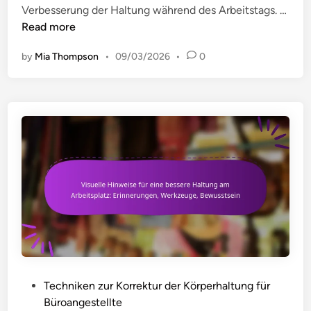
Verbesserung der Haltung während des Arbeitstags. …
T
Read more
ä
by
Mia Thompson
•
09/03/2026
•
0
g
l
i
c
h
e
H
a
l
t
u
n
g
s
P
Techniken zur Korrektur der Körperhaltung für
k
o
Büroangestellte
o