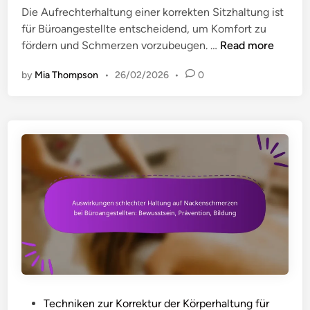
g
t
Die Aufrechterhaltung einer korrekten Sitzhaltung ist
A
e
z
für Büroangestellte entscheidend, um Komfort zu
n
w
:
K
fördern und Schmerzen vorzubeugen. …
Read more
p
o
E
o
a
h
r
by
Mia Thompson
•
26/02/2026
•
0
r
s
n
i
r
s
h
n
e
u
e
n
k
n
i
e
t
g
t
r
e
e
e
u
S
n
n
n
i
f
g
t
ü
e
z
r
n
h
B
,
a
ü
W
l
r
e
t
o
P
Techniken zur Korrektur der Körperhaltung für
r