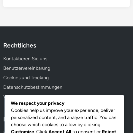
t
o
u
n
n
s
g
i
e
s
n
t
,
Rechtliches
e
F
n
o
Kontaktieren Sie uns
z
r
Benutzervereinbarung
,
t
W
Cookies und Tracking
s
e
c
Datenschutzbestimmungen
r
h
Wer wir sind
k
r
We respect your privacy
z
i
Cookies help us improve your experience, deliver
e
t
personalized content, and analyze traffic. You can
u
Kategorien
t
choose which cookies to allow by clicking
g
Customize
. Click
Accept All
to consent or
Reject
e
Ergonomische Setups für Büroangestellte