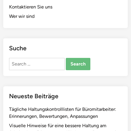
g
a
u
Kontaktieren Sie uns
e
b
n
Wer wir sind
s
b
g
t
a
e
e
u
n
l
,
f
l
Suche
F
ü
t
l
r
e
Search
e
B
:
for:
x
ü
S
i
r
t
b
o
r
i
a
u
Neueste Beiträge
l
n
k
i
g
t
Tägliche Haltungskontrolllisten für Büromitarbeiter:
t
e
u
Erinnerungen, Bewertungen, Anpassungen
ä
s
r
t
Visuelle Hinweise für eine bessere Haltung am
t
i