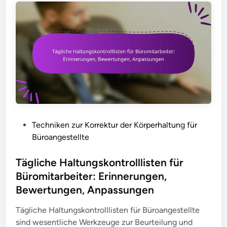
P
Techniken zur Korrektur der Körperhaltung für
o
Büroangestellte
s
t
Tägliche Haltungskontrolllisten für
e
Büromitarbeiter: Erinnerungen,
d
Bewertungen, Anpassungen
i
n
Tägliche Haltungskontrolllisten für Büroangestellte
sind wesentliche Werkzeuge zur Beurteilung und