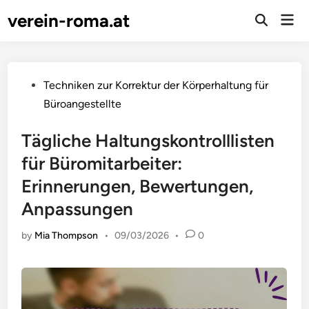
Skip
verein-roma.at
Mai
to
Open
Men
Search
content
Posted
Techniken zur Korrektur der Körperhaltung für
in
Büroangestellte
Tägliche Haltungskontrolllisten
für Büromitarbeiter:
Erinnerungen, Bewertungen,
Anpassungen
by
Mia Thompson
•
09/03/2026
•
0